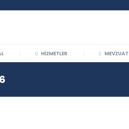
AL
HIZMETLER
MEVZUAT
6
Oca
30
2016