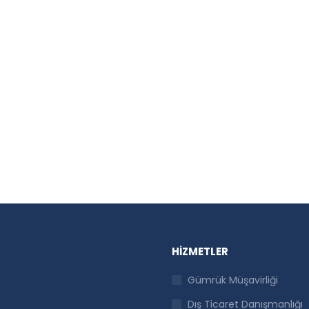
HIZMETLER
Gümrük Müşavirliği
Dış Ticaret Danışmanlığı