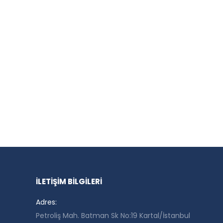
CURABITUR LAOREET FRINGILLA
LOREM IPSUM
Genel
Porttitor conse quat id vitae dolor. Phasellus ligula
velit molestie rhoncus ullamcorper mauris ultricies
mi at pharetra.
Devamını oku
İLETIŞIM BILGILERI
Adres:
Petroliş Mah. Batman Sk No:19 Kartal/İstanbul